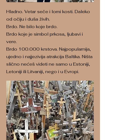
Hladno. Vetar seče i lomi kosti. Daleko
od očiju i duša živih.
Brdo. Ne bilo koje brdo.
Brdo koje je simbol prkosa, ljubavi i
vere.
Brdo 100.000 krstova. Najpopularnija,
ujedno i najjezivija atrakcija Baltika. Ništa
slično nećeš videti ne samo u Estoniji,
Letoniji ili Litvaniji, nego i u Evropi.