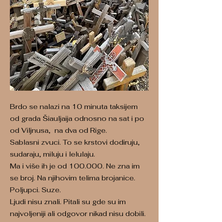
Brdo se nalazi na 10 minuta taksijem
od grada Šiauljaija odnosno na sat i po
od Viljnusa, na dva od Rige.
Sablasni zvuci. To se krstovi dodiruju,
sudaraju, miluju i lelulaju.
Ma i više ih je od 100.000. Ne zna im
se broj. Na njihovim telima brojanice.
Poljupci. Suze.
Ljudi nisu znali. Pitali su gde su im
najvoljeniji ali odgovor nikad nisu dobili.