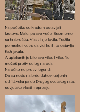
Na početku su kradom ostavljali
krstove. Male, pa sve veće. Srazmerno
sa hrabrošću. Vlast ih je lovila. Tražila
po mraku i vetru da vidi ko ih to ostavlja.
Kažnjavala.
A uplakanih je bilo sve više. I više. Ne
možeš protiv celog naroda.
Naročito ne protiv legendi.
Da su noću na brdu duhovi ubijenih -
od 14.veka pa do Drugog svetskog rata,
sovjetske vlasti i represije.