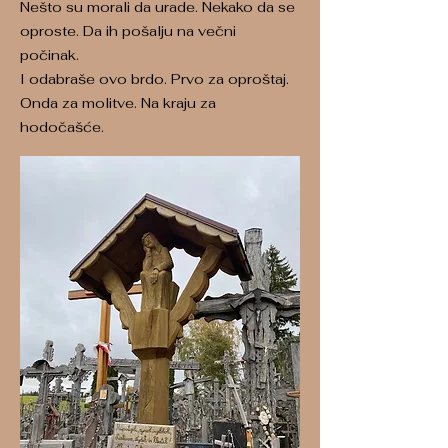
Nešto su morali da urade. Nekako da se
oproste. Da ih pošalju na večni
počinak.
I odabraše ovo brdo. Prvo za oproštaj.
Onda za molitve. Na kraju za
hodočašće.