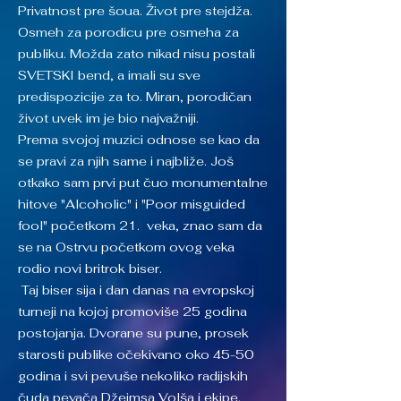
Privatnost pre šoua. Život pre stejdža.
Osmeh za porodicu pre osmeha za
publiku. Možda zato nikad nisu postali
SVETSKI bend, a imali su sve
predispozicije za to. Miran, porodičan
život uvek im je bio najvažniji.
Prema svojoj muzici odnose se kao da
se pravi za njih same i najbliže. Još
otkako sam prvi put čuo monumentalne
hitove "Alcoholic" i "Poor misguided
fool" početkom 21. veka, znao sam da
se na Ostrvu početkom ovog veka
rodio novi britrok biser.
Taj biser sija i dan danas na evropskoj
turneji na kojoj promoviše 25 godina
postojanja. Dvorane su pune, prosek
starosti publike očekivano oko 45-50
godina i svi pevuše nekoliko radijskih
čuda pevača Džejmsa Volša i ekipe.