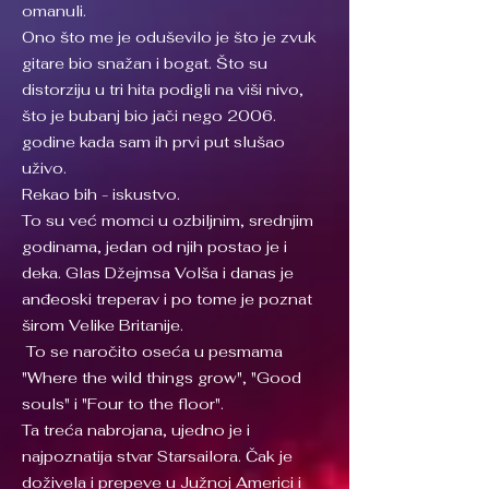
omanuli.
Ono što me je oduševilo je što je zvuk
gitare bio snažan i bogat. Što su
distorziju u tri hita podigli na viši nivo,
što je bubanj bio jači nego 2006.
godine kada sam ih prvi put slušao
uživo.
Rekao bih - iskustvo.
To su već momci u ozbiljnim, srednjim
godinama, jedan od njih postao je i
deka. Glas Džejmsa Volša i danas je
anđeoski treperav i po tome je poznat
širom Velike Britanije.
To se naročito oseća u pesmama
"Where the wild things grow", "Good
souls" i "Four to the floor".
Ta treća nabrojana, ujedno je i
najpoznatija stvar Starsailora. Čak je
doživela i prepeve u Južnoj Americi i