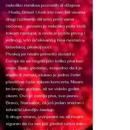
nekoliko remiksa poznatih di džejeva.
- Hvala, Brisel. Uvek ste nam bili veoma
dragi i uživamo da smo pred vama
večeras - govorio je nekoliko puta Volš
tokom nastupa, a onda je posle prvog i
jedinog, vrlo očekivanog bisa nestao u
briselskoj, pivskoj noći.
Pivskoj jer nisam primetio dosad u
Evropi da se negde pilo toliko piva kao
ovde. Svaki gledalac, svejedno da li je
muški ili ženski, stukao je jedno četiri
plastične čaše tokom koncerta. Nisam
im brojao gutljaje, ali se videlo golim
okom. Ovo je zemlja piva, sve jasno.
Bravo, Starsailor, za još jedan snažan i
tehnički ubedljiv nastup.
S druge strane, izvinjavam se ali nisam
siguran da ću vas još gledati uživo (iako