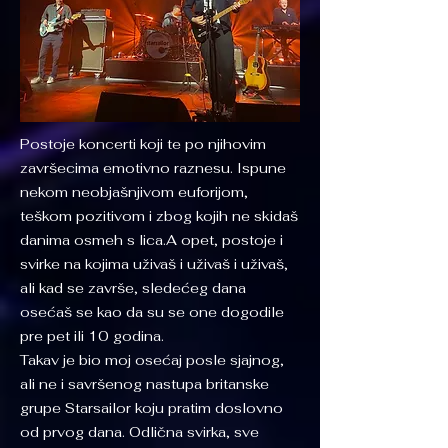
Postoje koncerti koji te po njihovim
završecima emotivno raznesu. Ispune
nekom neobjašnjivom euforijom,
teškom pozitivom i zbog kojih ne skidaš
danima osmeh s lica.A opet, postoje i
svirke na kojima uživaš i uživaš i uživaš,
ali kad se završe, sledećeg dana
osećaš se kao da su se one dogodile
pre pet ili 10 godina.
Takav je bio moj osećaj posle sjajnog,
ali ne i savršenog nastupa britanske
grupe Starsailor koju pratim doslovno
od prvog dana. Odlična svirka, sve