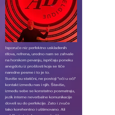
Isporuče niz perfektno usklađenih
rifova, refrena, uredno nam se zahvale
na horskom pevanju, ispričaju poneku
anegdotu iz prošlosti koja se tiče
naredne pesme i to je to.
Suviše su statični, ne postoji "oči u oči"
kontakt između nas i njih. Štaviše,
između sebe se konstatno posmatraju,
jezik interne neverbalne komunikacije
doveli su do perfekcije. Zato i zvuče
tako korehentno i uštimovano. Ali