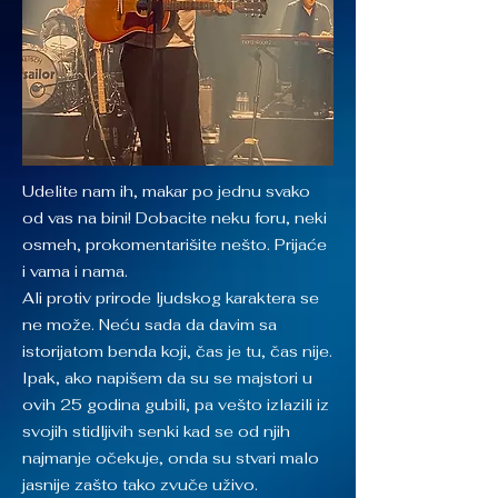
Udelite nam ih, makar po jednu svako
od vas na bini! Dobacite neku foru, neki
osmeh, prokomentarišite nešto. Prijaće
i vama i nama.
Ali protiv prirode ljudskog karaktera se
ne može. Neću sada da davim sa
istorijatom benda koji, čas je tu, čas nije.
Ipak, ako napišem da su se majstori u
ovih 25 godina gubili, pa vešto izlazili iz
svojih stidljivih senki kad se od njih
najmanje očekuje, onda su stvari malo
jasnije zašto tako zvuče uživo.