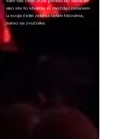
sam vas četiri puta gledao do sada) jer
ako ste to stvarno vi, možda i ostanem
u svoja četiri zida sa vašim hitovima,
samo sa zvučnika.