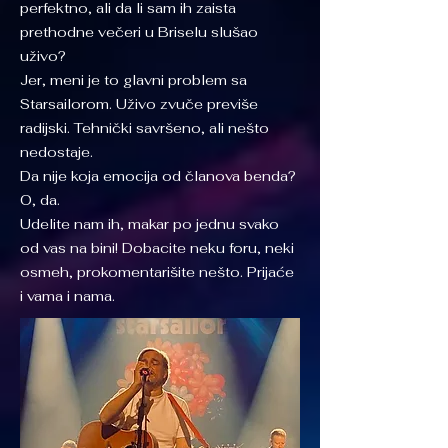
perfektno, ali da li sam ih zaista
prethodne večeri u Briselu slušao
uživo?
Jer, meni je to glavni problem sa
Starsailorom. Uživo zvuče previše
radijski. Tehnički savršeno, ali nešto
nedostaje.
Da nije koja emocija od članova benda?
O, da.
Udelite nam ih, makar po jednu svako
od vas na bini! Dobacite neku foru, neki
osmeh, prokomentarišite nešto. Prijaće
i vama i nama.