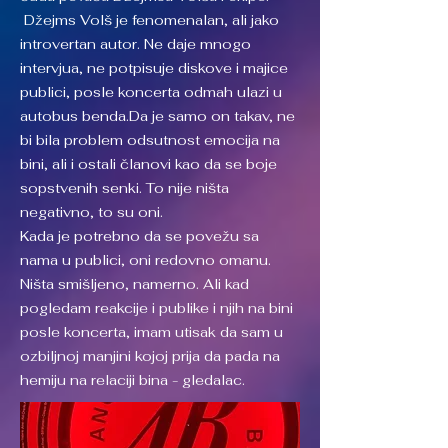
Džejms Volš je fenomenalan, ali jako
introvertan autor. Ne daje mnogo
intervjua, ne potpisuje diskove i majice
publici, posle koncerta odmah ulazi u
autobus benda.Da je samo on takav, ne
bi bila problem odsutnost emocija na
bini, ali i ostali članovi kao da se boje
sopstvenih senki. To nije ništa
negativno, to su oni.
Kada je potrebno da se povežu sa
nama u publici, oni redovno omanu.
Ništa smišljeno, namerno. Ali kad
pogledam reakcije i publike i njih na bini
posle koncerta, imam utisak da sam u
ozbiljnoj manjini kojoj prija da pada na
hemiju na relaciji bina - gledalac.