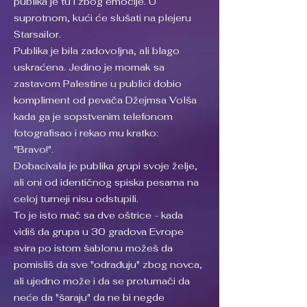
publika je tu i zbog emocije. U
suprotnom, kući će slušati na plejeru
Starsailor.
Publika je bila zadovoljna, ali blago
uskraćena. Jedino je momak sa
zastavom Palestine u publici dobio
kompliment od pevača Džejmsa Volša
kada ga je sopstvenim telefonom
fotografisao i rekao mu kratko:
"Bravo!".
Dobacivala je publika grupi svoje želje,
ali oni od identičnog spiska pesama na
celoj turneji nisu odstupili.
To je isto mač sa dve oštrice - kada
vidiš da grupa u 30 gradova Evrope
svira po istom šablonu možeš da
pomisliš da sve "odrađuju" zbog novca,
ali ujedno može i da se protumači da
neće da "šaraju" da ne bi negde