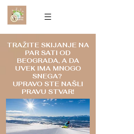
TRAŽITE SKIJANJE NA
PAR SATI OD
BEOGRADA, A DA
UVEK IMA MNOGO
SNEGA?
UPRAVO STE NAŠLI
PRAVU STVAR!