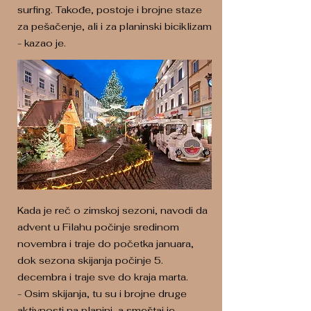
surfing. Takođe, postoje i brojne staze
za pešačenje, ali i za planinski biciklizam
- kazao je.
Kada je reč o zimskoj sezoni, navodi da
advent u Filahu počinje sredinom
novembra i traje do početka januara,
dok sezona skijanja počinje 5.
decembra i traje sve do kraja marta.
- Osim skijanja, tu su i brojne druge
aktivnosti na planini, a smeštaj je