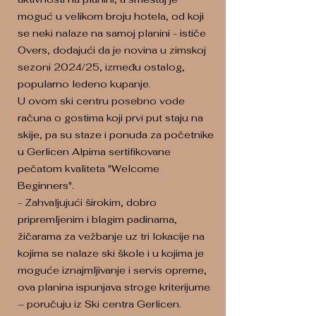
moguć u velikom broju hotela, od koji
se neki nalaze na samoj planini - ističe
Overs, dodajući da je novina u zimskoj
sezoni 2024/25, između ostalog,
popularno ledeno kupanje.
U ovom ski centru posebno vode
računa o gostima koji prvi put staju na
skije, pa su staze i ponuda za početnike
u Gerlicen Alpima sertifikovane
pečatom kvaliteta "Welcome
Beginners".
- Zahvaljujući širokim, dobro
pripremljenim i blagim padinama,
žičarama za vežbanje uz tri lokacije na
kojima se nalaze ski škole i u kojima je
moguće iznajmljivanje i servis opreme,
ova planina ispunjava stroge kriterijume
– poručuju iz Ski centra Gerlicen.