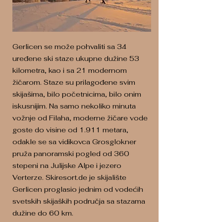
Gerlicen se može pohvaliti sa 34
uređene ski staze ukupne dužine 53
kilometra, kao i sa 21 modernom
žičarom. Staze su prilagođene svim
skijašima, bilo početnicima, bilo onim
iskusnijim. Na samo nekoliko minuta
vožnje od Filaha, moderne žičare vode
goste do visine od 1.911 metara,
odakle se sa vidikovca Grosglokner
pruža panoramski pogled od 360
stepeni na Julijske Alpe i jezero
Verterze. Skiresort.de je skijalište
Gerlicen proglasio jednim od vodećih
svetskih skijaških područja sa stazama
dužine do 60 km.