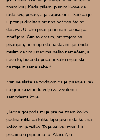
znam kraj. Kada pišem, pustim likove da
rade svoj posao, a ja zapisujem – kao da je
u pitanju direktan prenos nečega što se
dešava. U toku pisanja nemam osećaj da
izmišljam. Čim to osetim, prestajem sa
pisanjem, ne mogu da nastavim, jer onda
mislim da tim junacima nešto namećem, a
neću to, hoću da priča nekako organski
nastaje iz same sebe.“
Ivan se slaže sa tvrdnjom da je pisanje uvek
na granici između volje za životom i
samodestrukcije.
„Jedna gospođa mi je pre ne znam koliko
godina rekla da toliko lepo pišem da ko zna
koliko mi je teško. To je velika istina. I u
pričama o pijacama, u ’Aljasci’, u