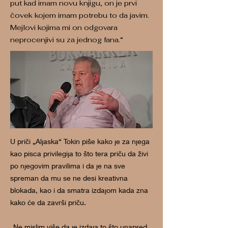
put kad imam novu knjigu, on je prvi
čovek kojem imam potrebu to da javim.
Mejlovi kojima mi on odgovara
neprocenjivi su za jednog fana.“
U priči „Aljaska“ Tokin piše kako je za njega
kao pisca privilegija to što tera priču da živi
po njegovim pravilima i da je na sve
spreman da mu se ne desi kreativna
blokada, kao i da smatra izdajom kada zna
kako će da završi priču.
„Ne mislim više da je izdaja to što unapred