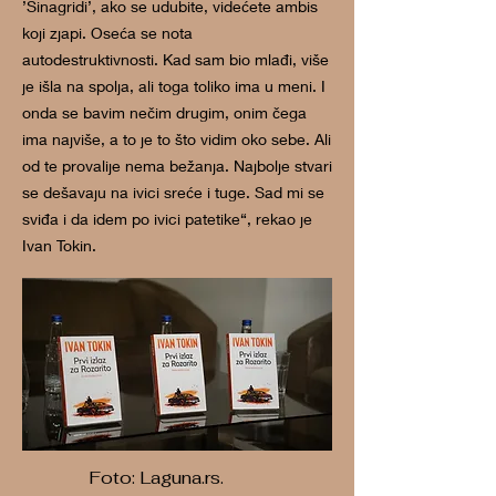
’Sinagridi’, ako se udubite, videćete ambis
koji zjapi. Oseća se nota
autodestruktivnosti. Kad sam bio mlađi, više
je išla na spolja, ali toga toliko ima u meni. I
onda se bavim nečim drugim, onim čega
ima najviše, a to je to što vidim oko sebe. Ali
od te provalije nema bežanja. Najbolje stvari
se dešavaju na ivici sreće i tuge. Sad mi se
sviđa i da idem po ivici patetike“, rekao je
Ivan Tokin.
Foto: Laguna.rs.