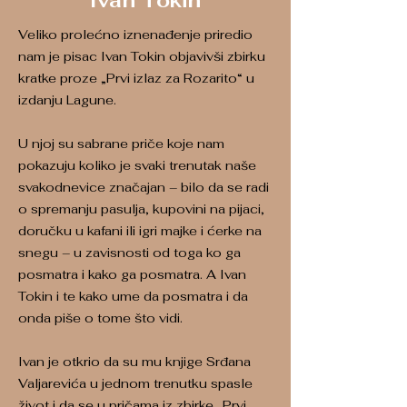
Ivan Tokin
Veliko prolećno iznenađenje priredio
nam je pisac Ivan Tokin objavivši zbirku
kratke proze „Prvi izlaz za Rozarito“ u
izdanju Lagune.
U njoj su sabrane priče koje nam
pokazuju koliko je svaki trenutak naše
svakodnevice značajan – bilo da se radi
o spremanju pasulja, kupovini na pijaci,
doručku u kafani ili igri majke i ćerke na
snegu – u zavisnosti od toga ko ga
posmatra i kako ga posmatra. A Ivan
Tokin i te kako ume da posmatra i da
onda piše o tome što vidi.
Ivan je otkrio da su mu knjige Srđana
Valjarevića u jednom trenutku spasle
život i da se u pričama iz zbirke „Prvi