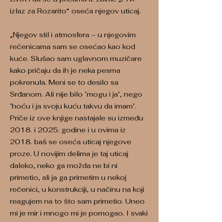
izlaz za Rozarito“ oseća njegov uticaj.
„Njegov stil i atmosfera – u njegovim
rečenicama sam se osećao kao kod
kuće. Slušao sam uglavnom muzičare
kako pričaju da ih je neka pesma
pokrenula. Meni se to desilo sa
Srđanom. Ali nije bilo ’mogu i ja’, nego
’hoću i ja svoju kuću takvu da imam’.
Priče iz ove knjige nastajale su između
2018. i 2025. godine i u ovima iz
2018. baš se oseća uticaj njegove
proze. U novijim delima je taj uticaj
daleko, neko ga možda ne bi ni
primetio, ali ja ga primetim u nekoj
rečenici, u konstrukciji, u načinu na koji
reagujem na to što sam primetio. Uneo
mi je mir i mnogo mi je pomogao. I svaki