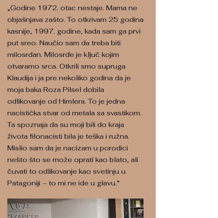
„Godine 1972. otac nestaje. Mama ne
objašnjava zašto. To otkrivam 25 godina
kasnije, 1997. godine, kada sam ga prvi
put sreo. Naučio sam da treba biti
milosrdan. Milosrđe je ključ kojim
otvaramo srca. Otkrili smo supruga
Klaudija i ja pre nekoliko godina da je
moja baka Roza Pilsel dobila
odlikovanje od Himlera. To je jedna
nacistička stvar od metala sa svastikom.
Ta spoznaja da su moji bili do kraja
života filonacisti bila je teška i ružna.
Mislio sam da je nacizam u porodici
nešto što se može oprati kao blato, ali
čuvati to odlikovanje kao svetinju u
Patagoniji – to mi ne ide u glavu.“