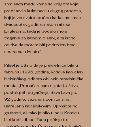
sam sada među vama sa knjigom koja
predstavlja kulminaciju dugog procesa,
koji je verovatno počeo kada sam imao
dvadesetak godina, nakon rata sa
Englezima, kada je počelo moje
traganje za istinom o sebi, a ta istina
otkriva da moram biti podređen braći i
sestrama u Hristu.“
Pilsel je otkrio da je prekretnica bila u
februaru 1996. godine, kada je kao član
Helsinškog odbora obilazio stradalnička
mesta: „Pronašao sam najstariju žrtvu
postolujnih događanja. Sava Lavrnjić,
92 godine, vezana žicom za sina,
ustreljena kalašnjikovim. Oprostite na
grubosti, ali tako je bilo u selu Komić u
Lici kod Udbine. Tada počinje to
teološko mesto. Čemu moja teologija?