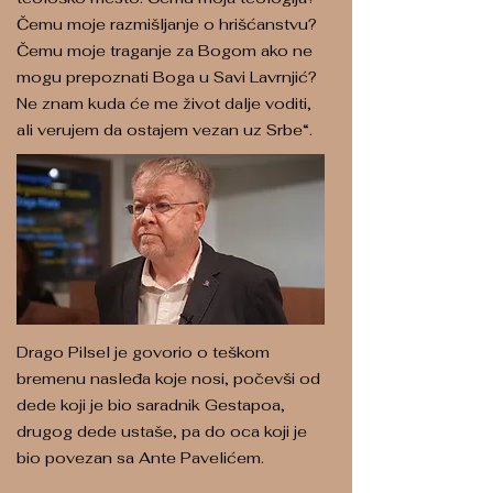
Čemu moje razmišljanje o hrišćanstvu?
Čemu moje traganje za Bogom ako ne
mogu prepoznati Boga u Savi Lavrnjić?
Ne znam kuda će me život dalje voditi,
ali verujem da ostajem vezan uz Srbe“.
Drago Pilsel je govorio o teškom
bremenu nasleđa koje nosi, počevši od
dede koji je bio saradnik Gestapoa,
drugog dede ustaše, pa do oca koji je
bio povezan sa Ante Pavelićem.