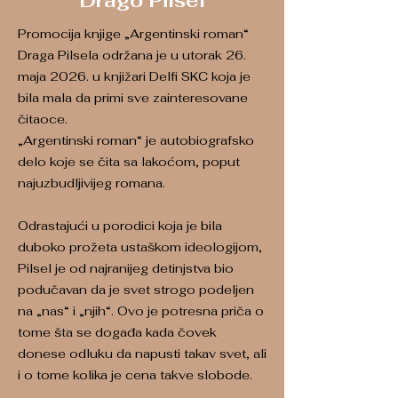
Drago Pilsel
Promocija knjige „Argentinski roman“
Draga Pilsela održana je u utorak 26.
maja 2026. u knjižari Delfi SKC koja je
bila mala da primi sve zainteresovane
čitaoce.
„Argentinski roman“ je autobiografsko
delo koje se čita sa lakoćom, poput
najuzbudljivijeg romana.
Odrastajući u porodici koja je bila
duboko prožeta ustaškom ideologijom,
Pilsel je od najranijeg detinjstva bio
podučavan da je svet strogo podeljen
na „nas“ i „njih“. Ovo je potresna priča o
tome šta se događa kada čovek
donese odluku da napusti takav svet, ali
i o tome kolika je cena takve slobode.