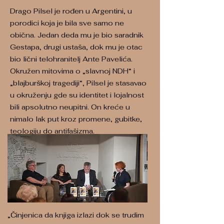
Drago Pilsel je rođen u Argentini, u
porodici koja je bila sve samo ne
obična. Jedan deda mu je bio saradnik
Gestapa, drugi ustaša, dok mu je otac
bio lični telohranitelj Ante Pavelića.
Okružen mitovima o „slavnoj NDH“ i
„blajburškoj tragediji“, Pilsel je stasavao
u okruženju gde su identitet i lojalnost
bili apsolutno neupitni. On kreće u
nimalo lak put kroz promene, gubitke,
teologiju do antifašizma.
„Činjenica da knjiga izlazi dok se trudim