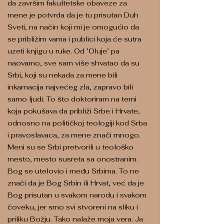
da završim fakultetske obaveze za
mene je potvrda da je tu prisutan Duh
Sveti, na način koji mi je omogućio da
se približim vama i publici koja će sutra
uzeti knjigu u ruke. Od ’Oluje’ pa
naovamo, sve sam više shvatao da su
Srbi, koji su nekada za mene bili
inkarnacija najvećeg zla, zapravo bili
samo ljudi. To što doktoriram na temi
koja pokušava da približi Srbe i Hrvate,
odnosno na političkoj teologiji kod Srba
i pravoslavaca, za mene znači mnogo.
Meni su se Srbi pretvorili u teološko
mesto, mesto susreta sa onostranim.
Bog se utelovio i među Srbima. To ne
znači da je Bog Srbin ili Hrvat, već da je
Bog prisutan u svakom narodu i svakom
čoveku, jer smo svi stvoreni na sliku i
priliku Božju. Tako nalaže moja vera. Ja