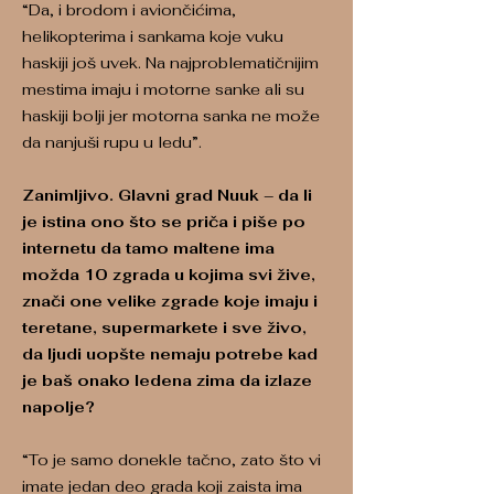
“Da, i brodom i aviončićima,
helikopterima i sankama koje vuku
haskiji još uvek. Na najproblematičnijim
mestima imaju i motorne sanke ali su
haskiji bolji jer motorna sanka ne može
da nanjuši rupu u ledu”.
Zanimljivo. Glavni grad Nuuk – da li
je istina ono što se priča i piše po
internetu da tamo maltene ima
možda 10 zgrada u kojima svi žive,
znači one velike zgrade koje imaju i
teretane, supermarkete i sve živo,
da ljudi uopšte nemaju potrebe kad
je baš onako ledena zima da izlaze
napolje?
“To je samo donekle tačno, zato što vi
imate jedan deo grada koji zaista ima