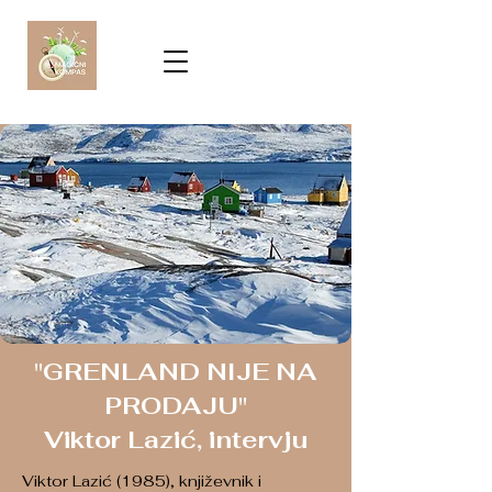
"GRENLAND NIJE NA
PRODAJU"
Viktor Lazić, intervju
Viktor Lazić (1985), književnik i