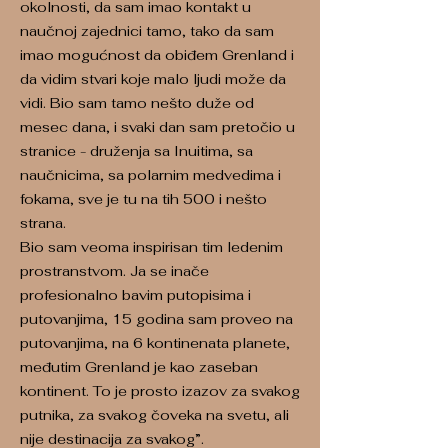
okolnosti, da sam imao kontakt u
naučnoj zajednici tamo, tako da sam
imao mogućnost da obiđem Grenland i
da vidim stvari koje malo ljudi može da
vidi. Bio sam tamo nešto duže od
mesec dana, i svaki dan sam pretočio u
stranice - druženja sa Inuitima, sa
naučnicima, sa polarnim medvedima i
fokama, sve je tu na tih 500 i nešto
strana.
Bio sam veoma inspirisan tim ledenim
prostranstvom. Ja se inače
profesionalno bavim putopisima i
putovanjima, 15 godina sam proveo na
putovanjima, na 6 kontinenata planete,
međutim Grenland je kao zaseban
kontinent. To je prosto izazov za svakog
putnika, za svakog čoveka na svetu, ali
nije destinacija za svakog”.