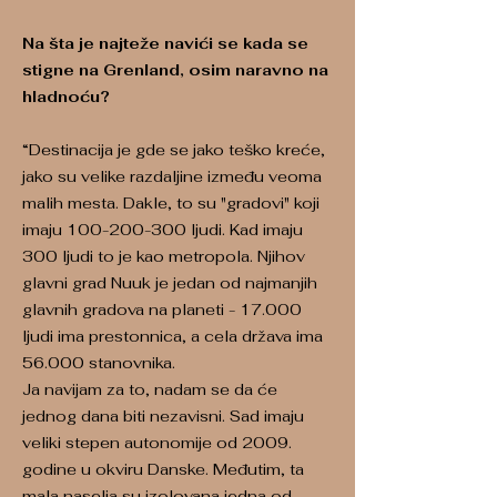
Na šta je najteže navići se kada se
stigne na Grenland, osim naravno na
hladnoću?
“Destinacija je gde se jako teško kreće,
jako su velike razdaljine između veoma
malih mesta. Dakle, to su "gradovi" koji
imaju
100-200-300
ljudi. Kad imaju
300 ljudi to je kao metropola. Njihov
glavni grad Nuuk je jedan od najmanjih
glavnih gradova na planeti - 17.000
ljudi ima prestonnica, a cela država ima
56.000 stanovnika.
Ja navijam za to, nadam se da će
jednog dana biti nezavisni. Sad imaju
veliki stepen autonomije od 2009.
godine u okviru Danske. Međutim, ta
mala naselja su izolovana jedna od