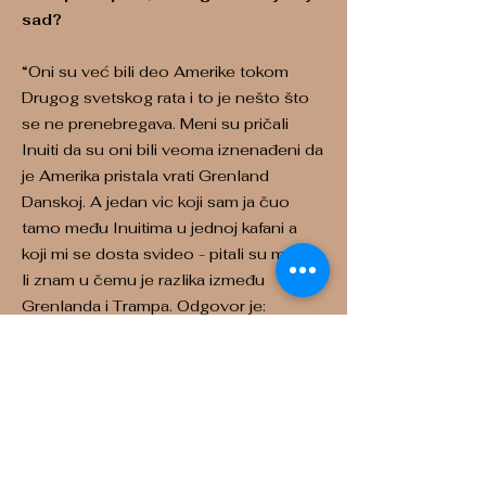
sad?
“Oni su već bili deo Amerike tokom
Drugog svetskog rata i to je nešto što
se ne prenebregava. Meni su pričali
Inuiti da su oni bili veoma iznenađeni da
je Amerika pristala vrati Grenland
Danskoj. A jedan vic koji sam ja čuo
tamo među Inuitima u jednoj kafani a
koji mi se dosta svideo - pitali su me da
li znam u čemu je razlika između
Grenlanda i Trampa. Odgovor je:
Grenland nije na prodaju. Ali ja sam
ubeđen da bi oni radije ostali u Danskoj,
prosto tu su već gde su, odnos sa
Dancima današnjim je veoma kvalitetan,
dobar. Danci čak u velikoj meri
podržavaju njihovu nezavisnost,