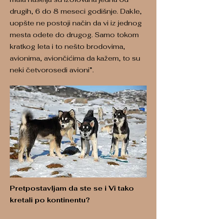
drugih, 6 do 8 meseci godišnje. Dakle,
uopšte ne postoji način da vi iz jednog
mesta odete do drugog. Samo tokom
kratkog leta i to nešto brodovima,
avionima, aviončićima da kažem, to su
neki četvorosedi avioni”.
Pretpostavljam da ste se i Vi tako
kretali po kontinentu?