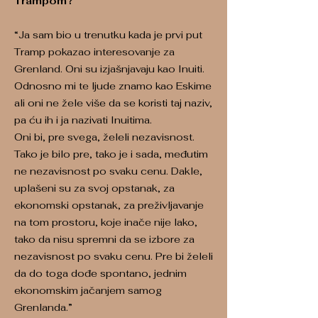
Trampom?
“Ja sam bio u trenutku kada je prvi put
Tramp pokazao interesovanje za
Grenland. Oni su izjašnjavaju kao Inuiti.
Odnosno mi te ljude znamo kao Eskime
ali oni ne žele više da se koristi taj naziv,
pa ću ih i ja nazivati Inuitima.
Oni bi, pre svega, želeli nezavisnost.
Tako je bilo pre, tako je i sada, međutim
ne nezavisnost po svaku cenu. Dakle,
uplašeni su za svoj opstanak, za
ekonomski opstanak, za preživljavanje
na tom prostoru, koje inače nije lako,
tako da nisu spremni da se izbore za
nezavisnost po svaku cenu. Pre bi želeli
da do toga dođe spontano, jednim
ekonomskim jačanjem samog
Grenlanda.”