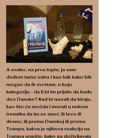
A ovako, na prvu loptu, ja sam
dođem tamo sutra i kao laik kako bih
mogao da ih svrstam, u koju
kategoriju - da li bi im prijalo da budu
deo Danske? Kad bi morali da biraju,
kao što će možda i morati u nekom
trenutku da im se stavi, ili levo ili
desno, ili prema Danskoj ili prema
Trampu, kakva je njihova reakcija na
Trampa uopšte, kako ga doživljavaju