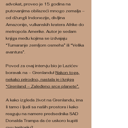
advokat, proveo je 15 godina na
putovanjima obilazeći mnogo zemalja –
od džungli Indonezije, divljina
Amazonije, vulkanskih kratera Afrike do
metropola Amerike. Autor je sedam
knjiga među kojima se izdvajaju
“Tumaranje zemljom osmeha” ili “Velika
avantura”.
Povod za ovaj intervju bio je Lazićev
boravak na – Grenlandu!
Nakon toga,
nekako prirodno, nastala je i knjiga
“Grenland – Zaleđeno srce planete”.
A kako izgleda život na Grenlandu, ima
li tamo i ljudi sa naših prostora i kako
reaguju na namere predsednika SAD
Donalda Trampa da će uskoro kupiti
ovu teritoriju?