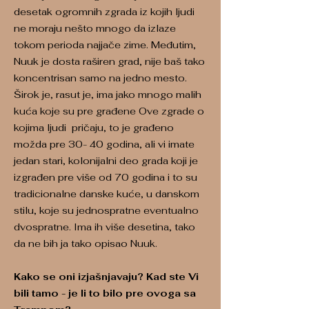
desetak ogromnih zgrada iz kojih ljudi
ne moraju nešto mnogo da izlaze
tokom perioda najjače zime. Međutim,
Nuuk je dosta raširen grad, nije baš tako
koncentrisan samo na jedno mesto.
Širok je, rasut je, ima jako mnogo malih
kuća koje su pre građene Ove zgrade o
kojima ljudi pričaju, to je građeno
možda pre 30- 40 godina, ali vi imate
jedan stari, kolonijalni deo grada koji je
izgrađen pre više od 70 godina i to su
tradicionalne danske kuće, u danskom
stilu, koje su jednospratne eventualno
dvospratne. Ima ih više desetina, tako
da ne bih ja tako opisao Nuuk.
Kako se oni izjašnjavaju? Kad ste Vi
bili tamo - je li to bilo pre ovoga sa