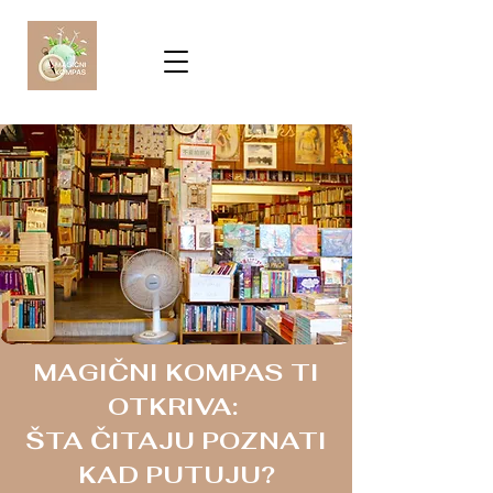
MAGIČNI KOMPAS TI
OTKRIVA:
ŠTA ČITAJU POZNATI
KAD PUTUJU?