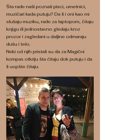
Šta rade naši poznati pisci, umetnici,
muzičari kada putuju? Da li i oni kao mi
slušaju muziku, rade za laptopom, čitaju
knjigu ili jednostavno gledaju kroz
prozor i zagledani u daljine odmaraju
dušu i telo.
Neki od njih pristali su da za Magični
kompas otkriju šta čitaju dok putuju i da
li uopšte čitaju.