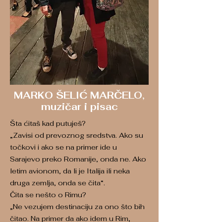
MARKO ŠELIĆ MARČELO,
muzičar i pisac
Šta ćitaš kad putuješ?
„Zavisi od prevoznog sredstva. Ako su
točkovi i ako se na primer ide u
Sarajevo preko Romanije, onda ne. Ako
letim avionom, da li je Italija ili neka
druga zemlja, onda se čita“.
Čita se nešto o Rimu?
„Ne vezujem destinaciju za ono što bih
čitao. Na primer da ako idem u Rim,