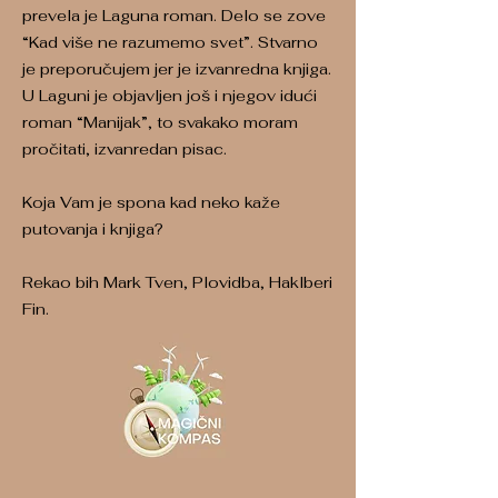
prevela je Laguna roman. Delo se zove
“Kad više ne razumemo svet”. Stvarno
je preporučujem jer je izvanredna knjiga.
U Laguni je objavljen još i njegov idući
roman “Manijak”, to svakako moram
pročitati, izvanredan pisac.
Koja Vam je spona kad neko kaže
putovanja i knjiga?
Rekao bih Mark Tven, Plovidba, Haklberi
Fin.