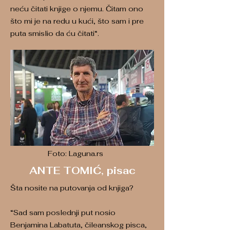
neću čitati knjige o njemu. Čitam ono
što mi je na redu u kući, što sam i pre
puta smislio da ću čitati“.
Foto: Laguna.rs
ANTE TOMIĆ, pisac
Šta nosite na putovanja od knjiga?
“Sad sam poslednji put nosio
Benjamina Labatuta, čileanskog pisca,