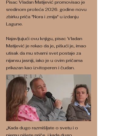
Pisac Vladan Matijević promovisao je
sredinom proleća 2026. godine novu
zbirku priča "Nora i zmija" u izdanju
Lagune.
Najavljujući ovu knjigu, pisac Vladan
Matijević je rekao da je, pišući je, imao
utisak da mu stvarni svet postaje za
nijansu jasniji, iako je u ovim pričama
prikazan kao izvitoperen i čudan.
„Kada dugo razmišljate o svetu i o
njemu pišete priče, i kada dugo