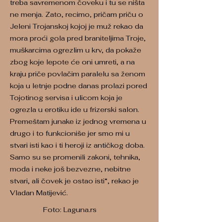
treba savremenom čoveku i tu se ništa
ne menja. Zato, recimo, pričam priču o
Jeleni Trojanskoj kojoj je muž rekao da
mora proći gola pred braniteljima Troje,
muškarcima ogrezlim u krv, da pokaže
zbog koje lepote će oni umreti, a na
kraju priče povlačim paralelu sa ženom
koja u letnje podne danas prolazi pored
Tojotinog servisa i ulicom koja je
ogrezla u erotiku ide u frizerski salon.
Premeštam junake iz jednog vremena u
drugo i to funkcioniše jer smo mi u
stvari isti kao i ti heroji iz antičkog doba.
Samo su se promenili zakoni, tehnika,
moda i neke još bezvezne, nebitne
stvari, ali čovek je ostao isti“, rekao je
Vladan Matijević.
Foto: Laguna.rs