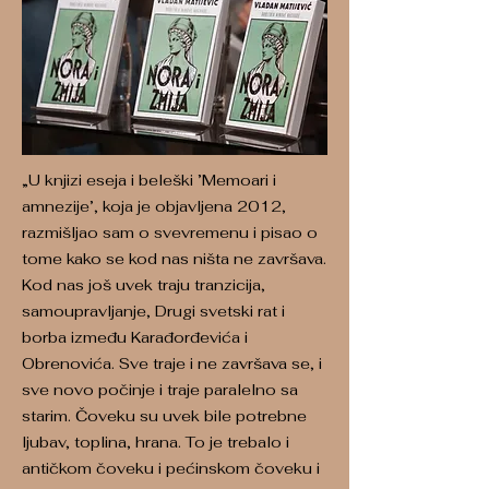
„U knjizi eseja i beleški ’Memoari i
amnezije’, koja je objavljena 2012,
razmišljao sam o svevremenu i pisao o
tome kako se kod nas ništa ne završava.
Kod nas još uvek traju tranzicija,
samoupravljanje, Drugi svetski rat i
borba između Karađorđevića i
Obrenovića. Sve traje i ne završava se, i
sve novo počinje i traje paralelno sa
starim. Čoveku su uvek bile potrebne
ljubav, toplina, hrana. To je trebalo i
antičkom čoveku i pećinskom čoveku i