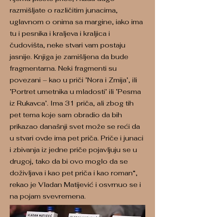
razmišljate o različitim junacima,
uglavnom o onima sa margine, iako ima
tu i pesnika i kraljeva i kraljica i
čudovišta, neke stvari vam postaju
jasnije. Knjiga je zamišljena da bude
fragmentarna. Neki fragmenti su
povezani – kao u priči ’Nora i Zmija’, ili
’Portret umetnika u mladosti’ ili ’Pesma
iz Rukavca’. Ima 31 priča, ali zbog tih
pet tema koje sam obradio da bih
prikazao današnji svet može se reći da
u stvari ovde ima pet priča. Priče i junaci
i zbivanja iz jedne priče pojavljuju se u
drugoj, tako da bi ovo moglo da se
doživljava i kao pet priča i kao roman“,
rekao je Vladan Matijević i osvrnuo se i
na pojam svevremena.