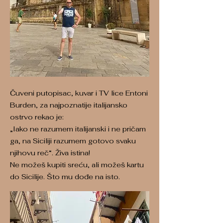
Čuveni putopisac, kuvar i TV lice Entoni
Burden, za najpoznatije italijansko
ostrvo rekao je:
„Iako ne razumem italijanski i ne pričam
ga, na Siciliji razumem gotovo svaku
njihovu reč“. Živa istina!
Ne možeš kupiti sreću, ali možeš kartu
do Sicilije. Što mu dođe na isto.