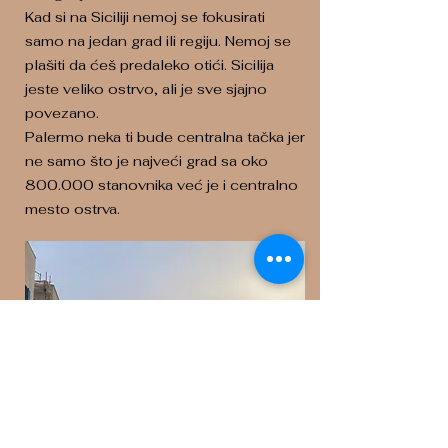
Kad si na Siciliji nemoj se fokusirati
samo na jedan grad ili regiju. Nemoj se
plašiti da ćeš predaleko otići. Sicilija
jeste veliko ostrvo, ali je sve sjajno
povezano.
Palermo neka ti bude centralna tačka jer
ne samo što je najveći grad sa oko
800.000 stanovnika već je i centralno
mesto ostrva.