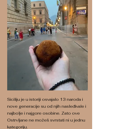
Siciliju je u istoriji osvajalo 13 naroda i
nove generacije su od njih nasleđivale i
najbolje i najgore osobine. Zato ove
Ostrvljane ne možeš svrstati ni u jednu
kategoriju.