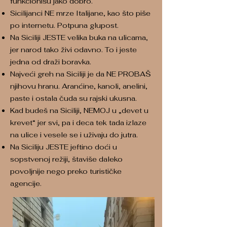
funkcionišu jako dobro.
Sicilijanci NE mrze Italijane, kao što piše
po internetu. Potpuna glupost.
Na Siciliji JESTE velika buka na ulicama,
jer narod tako živi odavno. To i jeste
jedna od draži boravka.
Najveći greh na Siciliji je da NE PROBAŠ
njihovu hranu. Aranćine, kanoli, anelini,
paste i ostala čuda su rajski ukusna.
Kad budeš na Siciliji, NEMOJ u „devet u
krevet“ jer svi, pa i deca tek tada izlaze
na ulice i vesele se i uživaju do jutra.
Na Siciliju JESTE jeftino doći u
sopstvenoj režiji, štaviše daleko
povoljnije nego preko turističke
agencije.