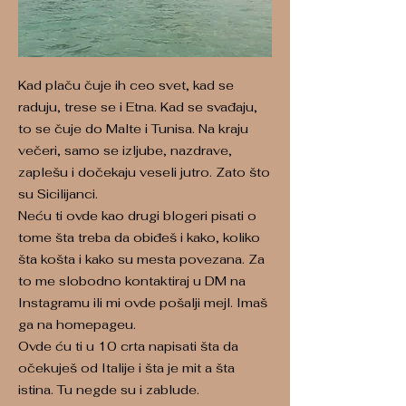
Kad plaču čuje ih ceo svet, kad se
raduju, trese se i Etna. Kad se svađaju,
to se čuje do Malte i Tunisa. Na kraju
večeri, samo se izljube, nazdrave,
zaplešu i dočekaju veseli jutro. Zato što
su Sicilijanci.
Neću ti ovde kao drugi blogeri pisati o
tome šta treba da obiđeš i kako, koliko
šta košta i kako su mesta povezana. Za
to me slobodno kontaktiraj u DM na
Instagramu ili mi ovde pošalji mejl. Imaš
ga na homepageu.
Ovde ću ti u 10 crta napisati šta da
očekuješ od Italije i šta je mit a šta
istina. Tu negde su i zablude.