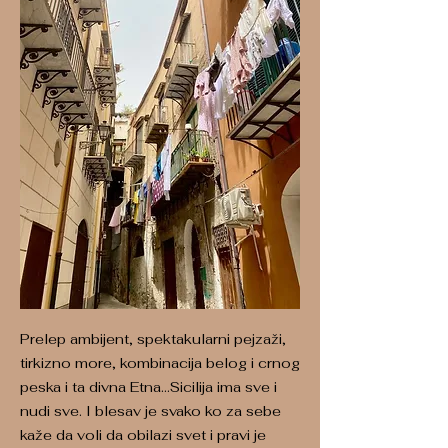
Prelep ambijent, spektakularni pejzaži,
tirkizno more, kombinacija belog i crnog
peska i ta divna Etna...Sicilija ima sve i
nudi sve. I blesav je svako ko za sebe
kaže da voli da obilazi svet i pravi je