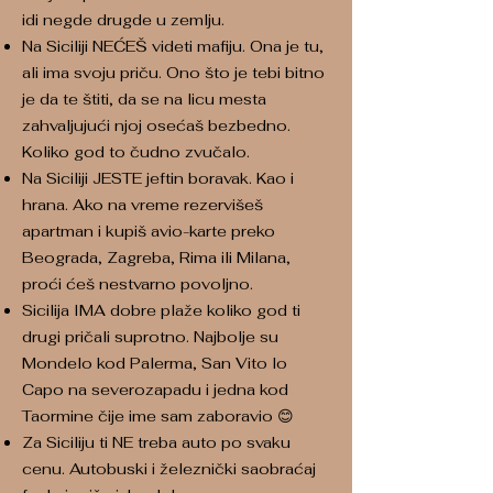
idi negde drugde u zemlju.
Na Siciliji NEĆEŠ videti mafiju. Ona je tu,
ali ima svoju priču. Ono što je tebi bitno
je da te štiti, da se na licu mesta
zahvaljujući njoj osećaš bezbedno.
Koliko god to čudno zvučalo.
Na Siciliji JESTE jeftin boravak. Kao i
hrana. Ako na vreme rezervišeš
apartman i kupiš avio-karte preko
Beograda, Zagreba, Rima ili Milana,
proći ćeš nestvarno povoljno.
Sicilija IMA dobre plaže koliko god ti
drugi pričali suprotno. Najbolje su
Mondelo kod Palerma, San Vito lo
Capo na severozapadu i jedna kod
Taormine čije ime sam zaboravio 😊
Za Siciliju ti NE treba auto po svaku
cenu. Autobuski i železnički saobraćaj