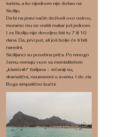
turista, a ko nijednom nije došao na
Siciliju.
Da bi na pravi način doživeli ovo ostrvo,
moramo mu se vratiti makar još jednom.
I za Siciliju nije dovoljno biti tu 7 ili 10
dana. Da, prvi put, ali još bolje će ti biti
naredni.
Sicilijanci su posebna priča. Po mnogo
čemu nemaju veze sa mentalitetom
„klasičnih“ Italijana – srčaniji su,
dramatični, neumereni u svemu. I do zla
Boga simpatično bučni.